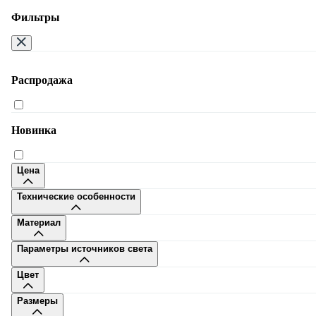
Фильтры
Распродажа
Москва
Новинка
Цена
Технические особенности
8-495-108-32-80
Материал
Заказать звонок
Пн-Сб 9–20, Вс 10–20
Параметры источников света
Много.ру
Доставка
Оплата
Дизайнерам
Сотрудничество
Гостини
Цвет
бизнесу
Контакты
Размеры